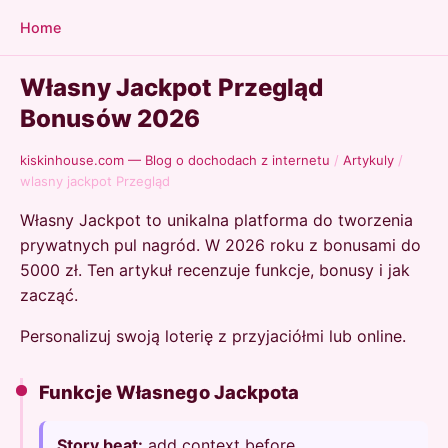
Home
Własny Jackpot Przegląd
Bonusów 2026
kiskinhouse.com — Blog o dochodach z internetu
/
Artykuly
/
wlasny jackpot Przegląd
Własny Jackpot to unikalna platforma do tworzenia
prywatnych pul nagród. W 2026 roku z bonusami do
5000 zł. Ten artykuł recenzuje funkcje, bonusy i jak
zacząć.
Personalizuj swoją loterię z przyjaciółmi lub online.
Funkcje Własnego Jackpota
Story beat:
add context before