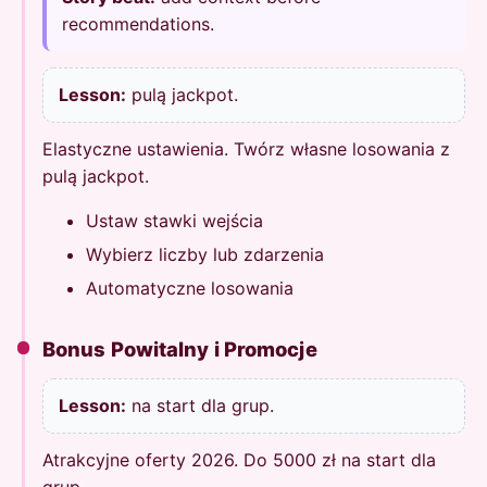
recommendations.
Lesson:
pulą jackpot.
Elastyczne ustawienia. Twórz własne losowania z
pulą jackpot.
Ustaw stawki wejścia
Wybierz liczby lub zdarzenia
Automatyczne losowania
Bonus Powitalny i Promocje
Lesson:
na start dla grup.
Atrakcyjne oferty 2026. Do 5000 zł na start dla