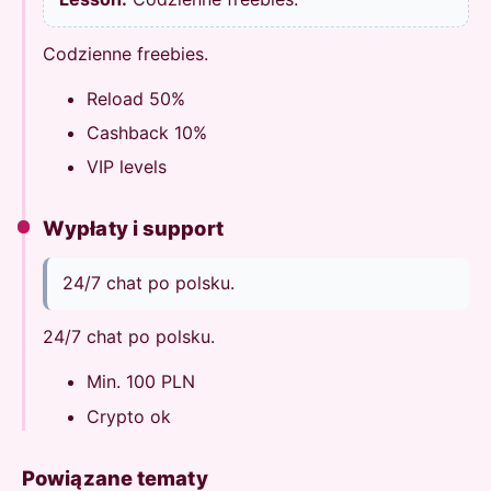
Codzienne freebies.
Reload 50%
Cashback 10%
VIP levels
Wypłaty i support
24/7 chat po polsku.
24/7 chat po polsku.
Min. 100 PLN
Crypto ok
Powiązane tematy