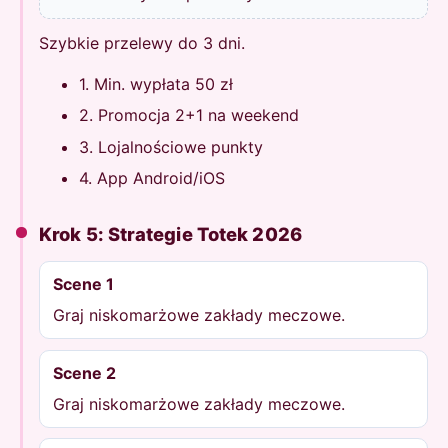
Szybkie przelewy do 3 dni.
1. Min. wypłata 50 zł
2. Promocja 2+1 na weekend
3. Lojalnościowe punkty
4. App Android/iOS
Krok 5: Strategie Totek 2026
Scene 1
Graj niskomarżowe zakłady meczowe.
Scene 2
Graj niskomarżowe zakłady meczowe.