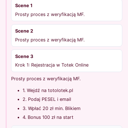
Scene 1
Prosty proces z weryfikacją MF.
Scene 2
Prosty proces z weryfikacją MF.
Scene 3
Krok 1: Rejestracja w Totek Online
Prosty proces z weryfikacją MF.
1. Wejdź na totolotek.pl
2. Podaj PESEL i email
3. Wpłać 20 zł min. Blikiem
4. Bonus 100 zł na start