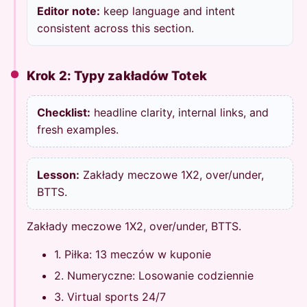
Editor note:
keep language and intent
consistent across this section.
Krok 2: Typy zakładów Totek
Checklist:
headline clarity, internal links, and
fresh examples.
Lesson:
Zakłady meczowe 1X2, over/under,
BTTS.
Zakłady meczowe 1X2, over/under, BTTS.
1. Piłka: 13 meczów w kuponie
2. Numeryczne: Losowanie codziennie
3. Virtual sports 24/7