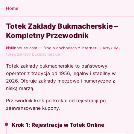
Home
Totek Zakłady Bukmacherskie –
Kompletny Przewodnik
kiskinhouse.com — Blog o dochodach z internetu
/
Artykuly
/
totek zakłady bukmacherskie
Totek zakłady bukmacherskie to państwowy
operator z tradycją od 1956, legalny i stabilny w
2026. Oferuje zakłady meczowe i numeryczne z
niską marżą.
Przewodnik krok po kroku: od rejestracji po
zaawansowane kupony.
Krok 1: Rejestracja w Totek Online