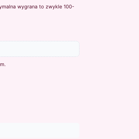
symalna wygrana to zwykle 100-
em.