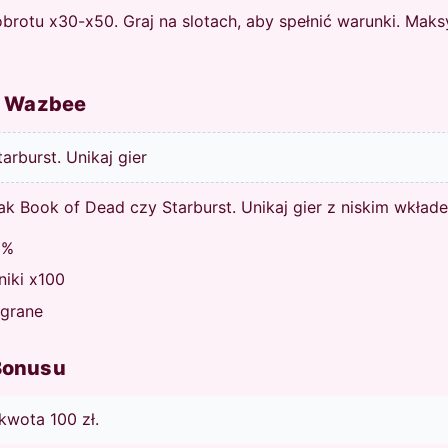
rotu x30-x50. Graj na slotach, aby spełnić warunki. Mak
s Wazbee
rburst. Unikaj gier
k Book of Dead czy Starburst. Unikaj gier z niskim wkład
6%
iki x100
ygrane
Bonusu
kwota 100 zł.