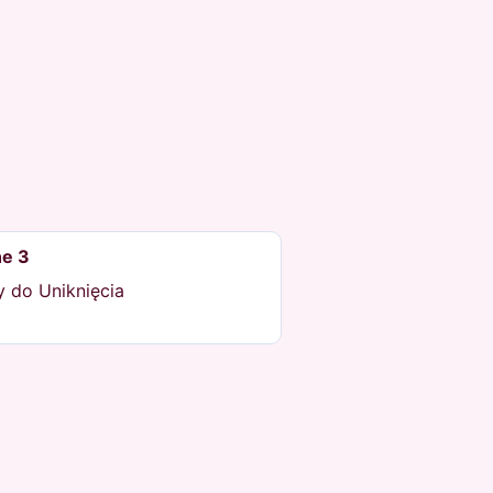
e 3
y do Uniknięcia