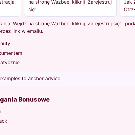
tracja.
na stronę Wazbee, kliknij 'Zarejestruj
Jak 
się' i
Otrz
acja. Wejdź na stronę Wazbee, kliknij 'Zarejestruj się' i pod
zez link w emailu.
inuty
okumentem
atycznie
 examples to anchor advice.
agania Bonusowe
d
jack