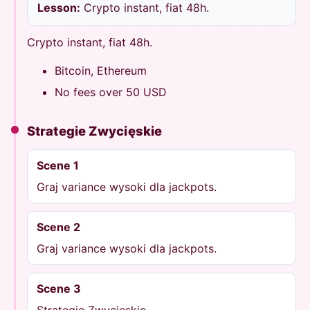
Lesson:
Crypto instant, fiat 48h.
Crypto instant, fiat 48h.
Bitcoin, Ethereum
No fees over 50 USD
Strategie Zwycięskie
Scene 1
Graj variance wysoki dla jackpots.
Scene 2
Graj variance wysoki dla jackpots.
Scene 3
Strategie Zwycięskie