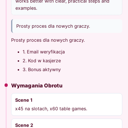
works better with clear, practical steps and
examples.
Prosty proces dla nowych graczy.
Prosty proces dla nowych graczy.
1. Email weryfikacja
2. Kod w kasjerze
3. Bonus aktywny
Wymagania Obrotu
Scene 1
x45 na slotach, x60 table games.
Scene 2