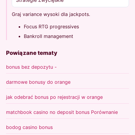
Graj variance wysoki dla jackpots.
Focus RTG progressives
Bankroll management
Powiązane tematy
bonus bez depozytu -
darmowe bonusy do orange
jak odebrać bonus po rejestracji w orange
matchbook casino no deposit bonus Porównanie
bodog casino bonus