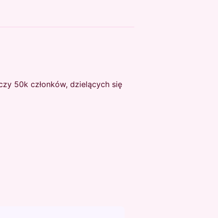
czy 50k członków, dzielących się