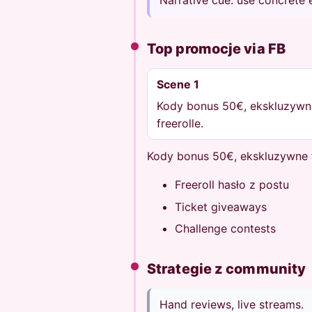
Top promocje via FB
Scene 1
Kody bonus 50€, ekskluzywn
freerolle.
Kody bonus 50€, ekskluzywne f
Freeroll hasło z postu
Ticket giveaways
Challenge contests
Strategie z community
Hand reviews, live streams.