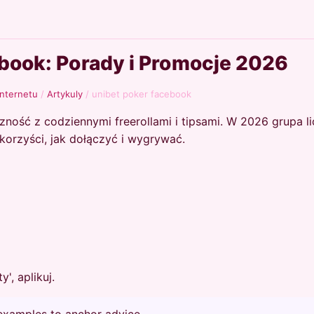
book: Porady i Promocje 2026
internetu
/
Artykuly
/
unibet poker facebook
ność z codziennymi freerollami i tipsami. W 2026 grupa li
e korzyści, jak dołączyć i wygrywać.
', aplikuj.
 examples to anchor advice.