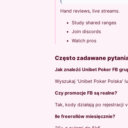
Hand reviews, live streams.
Study shared ranges
Join discords
Watch pros
Często zadawane pytani
Jak znaleźć Unibet Poker FB gr
Wyszukaj 'Unibet Poker Polska' lub
Czy promocje FB są realne?
Tak, kody działają po rejestracji vi
Ile freerollów miesięcznie?
20+ z pulami do 5k€.