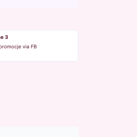
e 3
promocje via FB