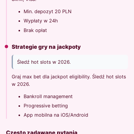
Min. depozyt 20 PLN
Wypłaty w 24h
Brak opłat
Strategie gry na jackpoty
Śledź hot slots w 2026.
Graj max bet dla jackpot eligibility. Śledź hot slots
w 2026.
Bankroll management
Progressive betting
App mobilna na iOS/Android
Często zadawane pytania