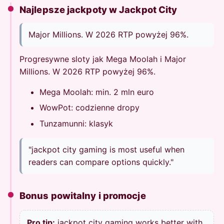
Najlepsze jackpoty w Jackpot City
Major Millions. W 2026 RTP powyżej 96%.
Progresywne sloty jak Mega Moolah i Major
Millions. W 2026 RTP powyżej 96%.
Mega Moolah: min. 2 mln euro
WowPot: codzienne dropy
Tunzamunni: klasyk
"jackpot city gaming is most useful when
readers can compare options quickly."
Bonus powitalny i promocje
Pro tip:
jackpot city gaming works better with