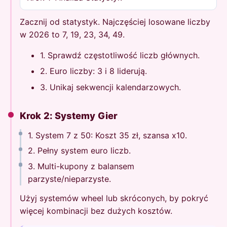
Zacznij od statystyk. Najczęściej losowane liczby
w 2026 to 7, 19, 23, 34, 49.
1. Sprawdź częstotliwość liczb głównych.
2. Euro liczby: 3 i 8 liderują.
3. Unikaj sekwencji kalendarzowych.
Krok 2: Systemy Gier
1. System 7 z 50: Koszt 35 zł, szansa x10.
2. Pełny system euro liczb.
3. Multi-kupony z balansem
parzyste/nieparzyste.
Użyj systemów wheel lub skróconych, by pokryć
więcej kombinacji bez dużych kosztów.