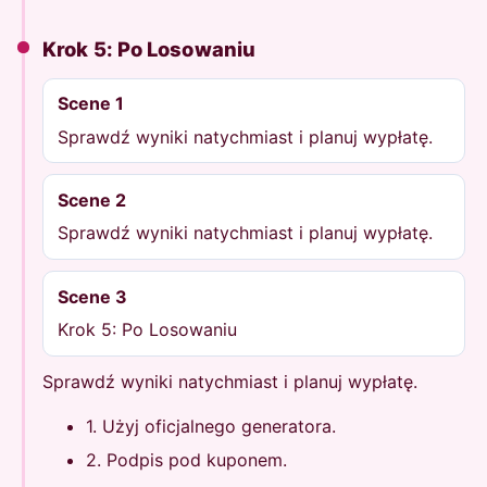
Krok 5: Po Losowaniu
Scene 1
Sprawdź wyniki natychmiast i planuj wypłatę.
Scene 2
Sprawdź wyniki natychmiast i planuj wypłatę.
Scene 3
Krok 5: Po Losowaniu
Sprawdź wyniki natychmiast i planuj wypłatę.
1. Użyj oficjalnego generatora.
2. Podpis pod kuponem.