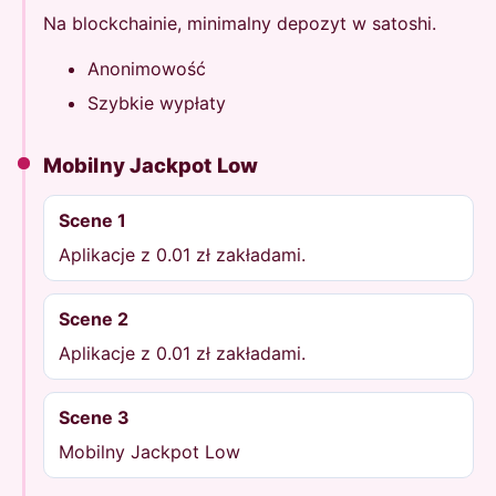
Na blockchainie, minimalny depozyt w satoshi.
Anonimowość
Szybkie wypłaty
Mobilny Jackpot Low
Scene 1
Aplikacje z 0.01 zł zakładami.
Scene 2
Aplikacje z 0.01 zł zakładami.
Scene 3
Mobilny Jackpot Low