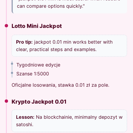
can compare options quickly."
Lotto Mini Jackpot
Pro tip:
jackpot 0.01 min works better with
clear, practical steps and examples.
Tygodniowe edycje
Szanse 1:5000
Oficjalne losowania, stawka 0.01 zł za pole.
Krypto Jackpot 0.01
Lesson:
Na blockchainie, minimalny depozyt w
satoshi.