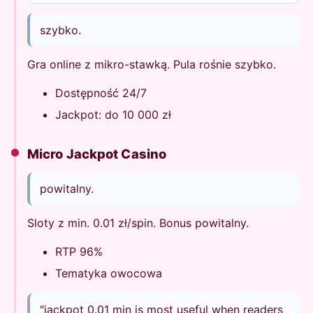
szybko.
Gra online z mikro-stawką. Pula rośnie szybko.
Dostępność 24/7
Jackpot: do 10 000 zł
Micro Jackpot Casino
powitalny.
Sloty z min. 0.01 zł/spin. Bonus powitalny.
RTP 96%
Tematyka owocowa
"jackpot 0.01 min is most useful when readers