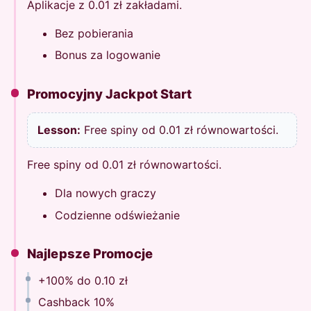
Aplikacje z 0.01 zł zakładami.
Bez pobierania
Bonus za logowanie
Promocyjny Jackpot Start
Lesson:
Free spiny od 0.01 zł równowartości.
Free spiny od 0.01 zł równowartości.
Dla nowych graczy
Codzienne odświeżanie
Najlepsze Promocje
+100% do 0.10 zł
Cashback 10%