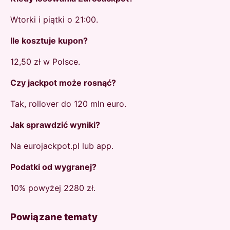
Wtorki i piątki o 21:00.
Ile kosztuje kupon?
12,50 zł w Polsce.
Czy jackpot może rosnąć?
Tak, rollover do 120 mln euro.
Jak sprawdzić wyniki?
Na eurojackpot.pl lub app.
Podatki od wygranej?
10% powyżej 2280 zł.
Powiązane tematy