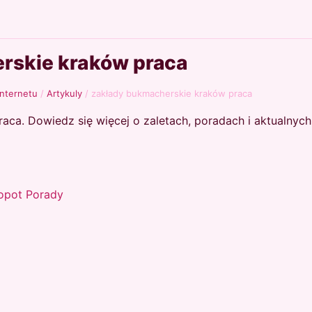
rskie kraków praca
internetu
/
Artykuly
/
zakłady bukmacherskie kraków praca
ca. Dowiedz się więcej o zaletach, poradach i aktualnych
sopot Porady