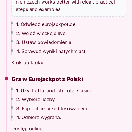
niemczech works better with clear, practical
steps and examples.
1. Odwiedź eurojackpot.de.
2. Wejdź w sekcję live.
3. Ustaw powiadomienia.
4. Sprawdź wyniki natychmiast.
Krok po kroku.
Gra w Eurojackpot z Polski
1. Użyj Lotto.land lub Total Casino.
2. Wybierz liczby.
3. Kup online przed losowaniem.
4. Odbierz wygraną.
Dostęp online.