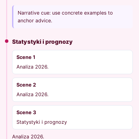
Narrative cue: use concrete examples to
anchor advice.
Statystyki i prognozy
Scene 1
Analiza 2026.
Scene 2
Analiza 2026.
Scene 3
Statystyki i prognozy
Analiza 2026.