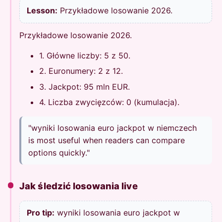
Lesson:
Przykładowe losowanie 2026.
Przykładowe losowanie 2026.
1. Główne liczby: 5 z 50.
2. Euronumery: 2 z 12.
3. Jackpot: 95 mln EUR.
4. Liczba zwycięzców: 0 (kumulacja).
"wyniki losowania euro jackpot w niemczech
is most useful when readers can compare
options quickly."
Jak śledzić losowania live
Pro tip:
wyniki losowania euro jackpot w