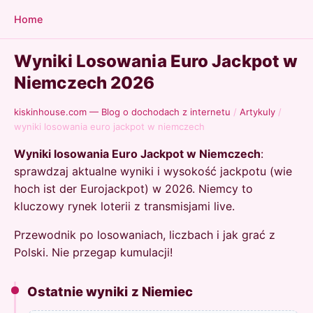
Home
Wyniki Losowania Euro Jackpot w
Niemczech 2026
kiskinhouse.com — Blog o dochodach z internetu
/
Artykuly
/
wyniki losowania euro jackpot w niemczech
Wyniki losowania Euro Jackpot w Niemczech
:
sprawdzaj aktualne wyniki i wysokość jackpotu (wie
hoch ist der Eurojackpot) w 2026. Niemcy to
kluczowy rynek loterii z transmisjami live.
Przewodnik po losowaniach, liczbach i jak grać z
Polski. Nie przegap kumulacji!
Ostatnie wyniki z Niemiec