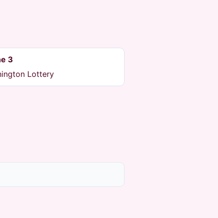
e 3
ington Lottery