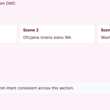
wem DMC.
Scene 2
Scen
Oficjalna loteria stanu WA.
Wash
d intent consistent across this section.