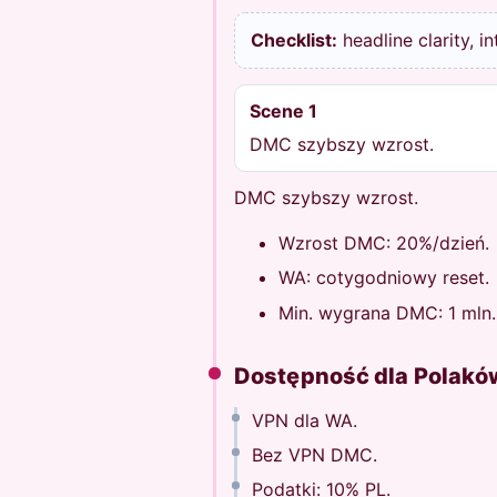
Checklist:
headline clarity, i
Scene 1
DMC szybszy wzrost.
DMC szybszy wzrost.
Wzrost DMC: 20%/dzień.
WA: cotygodniowy reset.
Min. wygrana DMC: 1 mln.
Dostępność dla Polakó
VPN dla WA.
Bez VPN DMC.
Podatki: 10% PL.