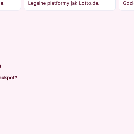
e.
Legalne platformy jak Lotto.de.
Gdzi
.
a
ackpot?