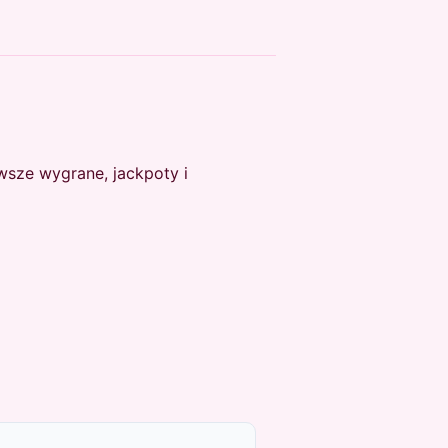
wsze wygrane, jackpoty i