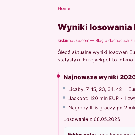
Home
Wyniki losowania
kiskinhouse.com — Blog o dochodach z 
Śledź aktualne wyniki losowań E
statystyki. Eurojackpot to loteri
Najnowsze wyniki 202
Liczby: 7, 15, 23, 34, 42 + Eu
Jackpot: 120 mln EUR - 1 zwy
Nagrody II: 5 graczy po 2 m
Losowanie z 08.05.2026:
Editor note:
keep language an