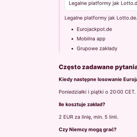
Legalne platformy jak Lotto.d
Legalne platformy jak Lotto.de
Eurojackpot.de
Mobilna app
Grupowe zakłady
Często zadawane pytani
Kiedy następne losowanie Euroj
Poniedziałki i piątki o 20:00 CET.
Ile kosztuje zakład?
2 EUR za linię, min. 5 linii.
Czy Niemcy mogą grać?