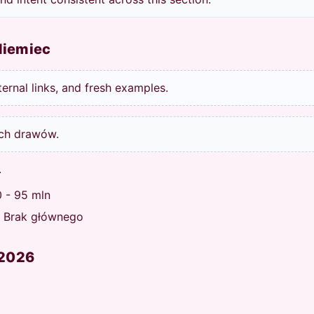
Niemiec
nternal links, and fresh examples.
ch drawów.
.
0 - 95 mln
 - Brak głównego
 2026