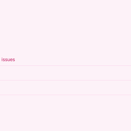
 issues