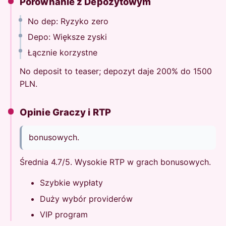
Porównanie z Depozytowym
No dep: Ryzyko zero
Depo: Większe zyski
Łącznie korzystne
No deposit to teaser; depozyt daje 200% do 1500
PLN.
Opinie Graczy i RTP
bonusowych.
Średnia 4.7/5. Wysokie RTP w grach bonusowych.
Szybkie wypłaty
Duży wybór providerów
VIP program