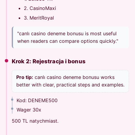
2. CasinoMaxi
3. MeritRoyal
"canlı casino deneme bonusu is most useful
when readers can compare options quickly."
Krok 2: Rejestracja i bonus
Pro tip:
canlı casino deneme bonusu works
better with clear, practical steps and examples.
Kod: DENEME500
Wager 30x
500 TL natychmiast.