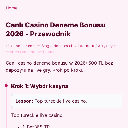
Home
Canlı Casino Deneme Bonusu
2026 - Przewodnik
kiskinhouse.com — Blog o dochodach z internetu
/
Artykuly
/
canlı casino deneme bonusu
Canlı casino deneme bonusu w 2026: 500 TL bez
depozytu na live gry. Krok po kroku.
Krok 1: Wybór kasyna
Lesson:
Top tureckie live casino.
Top tureckie live casino.
1. Bet365 TR