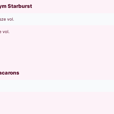
ym Starburst
ze vol.
 vol.
Macarons