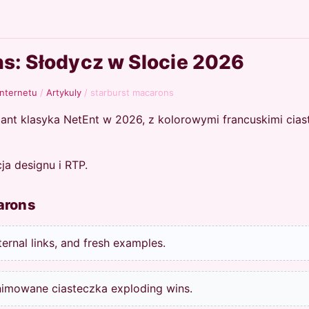
s: Słodycz w Slocie 2026
internetu
/
Artykuly
/
starburst macarons
iant klasyka NetEnt w 2026, z kolorowymi francuskimi cia
a designu i RTP.
arons
nternal links, and fresh examples.
nimowane ciasteczka exploding wins.