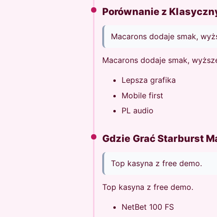
Porównanie z Klasyczn
Macarons dodaje smak, wyżs
Macarons dodaje smak, wyższe
Lepsza grafika
Mobile first
PL audio
Gdzie Grać Starburst 
Top kasyna z free demo.
Top kasyna z free demo.
NetBet 100 FS