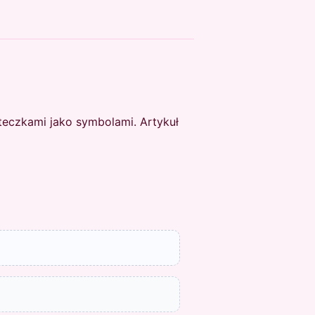
steczkami jako symbolami. Artykuł