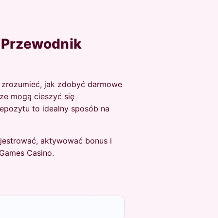
y Przewodnik
i zrozumieć, jak zdobyć darmowe
ze mogą cieszyć się
depozytu to idealny sposób na
rejestrować, aktywować bonus i
 Games Casino.