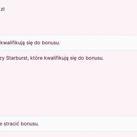
zł
s
kwalifikują się do bonusu.
y Starburst, które kwalifikują się do bonusu.
e stracić bonusu.