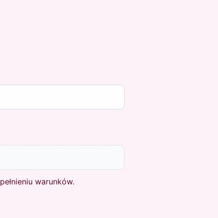
pełnieniu warunków.