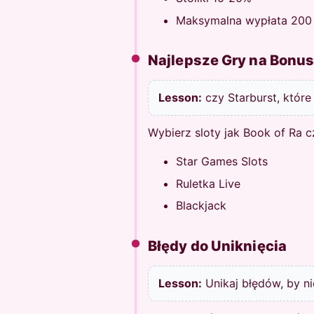
Maksymalna wypłata 200 
Najlepsze Gry na Bonu
Lesson:
czy Starburst, które 
Wybierz sloty jak Book of Ra cz
Star Games Slots
Ruletka Live
Blackjack
Błędy do Uniknięcia
Lesson:
Unikaj błędów, by ni