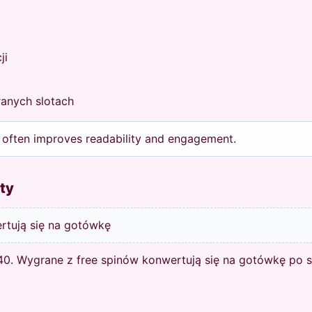
ji
ranych slotach
 often improves readability and engagement.
ty
rtują się na gotówkę
. Wygrane z free spinów konwertują się na gotówkę po s