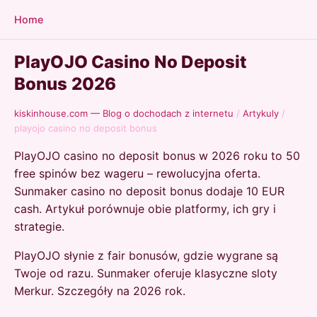
Home
PlayOJO Casino No Deposit
Bonus 2026
kiskinhouse.com — Blog o dochodach z internetu
/
Artykuly
/
playojo casino no deposit bonus
PlayOJO casino no deposit bonus w 2026 roku to 50
free spinów bez wageru – rewolucyjna oferta.
Sunmaker casino no deposit bonus dodaje 10 EUR
cash. Artykuł porównuje obie platformy, ich gry i
strategie.
PlayOJO słynie z fair bonusów, gdzie wygrane są
Twoje od razu. Sunmaker oferuje klasyczne sloty
Merkur. Szczegóły na 2026 rok.