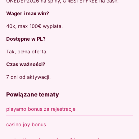
ONEDEP2026 na spiny, ONESTEPFREE na cash.
Wager i max win?
40x, max 100€ wypłata.
Dostępne w PL?
Tak, pełna oferta.
Czas ważności?
7 dni od aktywacji.
Powiązane tematy
playamo bonus za rejestracje
casino joy bonus