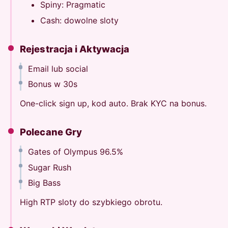
Spiny: Pragmatic
Cash: dowolne sloty
Rejestracja i Aktywacja
Email lub social
Bonus w 30s
One-click sign up, kod auto. Brak KYC na bonus.
Polecane Gry
Gates of Olympus 96.5%
Sugar Rush
Big Bass
High RTP sloty do szybkiego obrotu.