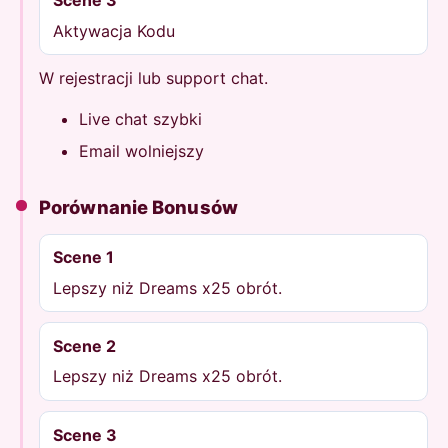
Scene 3
Aktywacja Kodu
W rejestracji lub support chat.
Live chat szybki
Email wolniejszy
Porównanie Bonusów
Scene 1
Lepszy niż Dreams x25 obrót.
Scene 2
Lepszy niż Dreams x25 obrót.
Scene 3