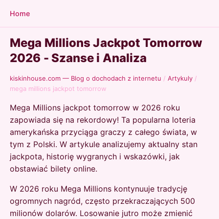
Home
Mega Millions Jackpot Tomorrow
2026 - Szanse i Analiza
kiskinhouse.com — Blog o dochodach z internetu
/
Artykuly
/
mega millions jackpot tomorrow
Mega Millions jackpot tomorrow w 2026 roku
zapowiada się na rekordowy! Ta popularna loteria
amerykańska przyciąga graczy z całego świata, w
tym z Polski. W artykule analizujemy aktualny stan
jackpota, historię wygranych i wskazówki, jak
obstawiać bilety online.
W 2026 roku Mega Millions kontynuuje tradycję
ogromnych nagród, często przekraczających 500
milionów dolarów. Losowanie jutro może zmienić