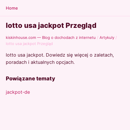
Home
lotto usa jackpot Przegląd
kiskinhouse.com — Blog o dochodach z internetu
/
Artykuly
/
lotto usa jackpot Przegląd
lotto usa jackpot. Dowiedz się więcej o zaletach,
poradach i aktualnych opcjach.
Powiązane tematy
jackpot-de