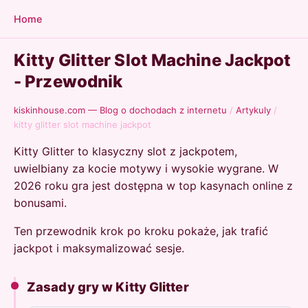
Home
Kitty Glitter Slot Machine Jackpot
- Przewodnik
kiskinhouse.com — Blog o dochodach z internetu
/
Artykuly
/
kitty glitter slot machine jackpot
Kitty Glitter to klasyczny slot z jackpotem,
uwielbiany za kocie motywy i wysokie wygrane. W
2026 roku gra jest dostępna w top kasynach online z
bonusami.
Ten przewodnik krok po kroku pokaże, jak trafić
jackpot i maksymalizować sesje.
Zasady gry w Kitty Glitter