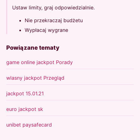
Ustaw limity, graj odpowiedzialnie.
Nie przekraczaj budżetu
Wypłacaj wygrane
Powiązane tematy
game online jackpot Porady
wlasny jackpot Przegląd
jackpot 15.01.21
euro jackpot sk
unibet paysafecard