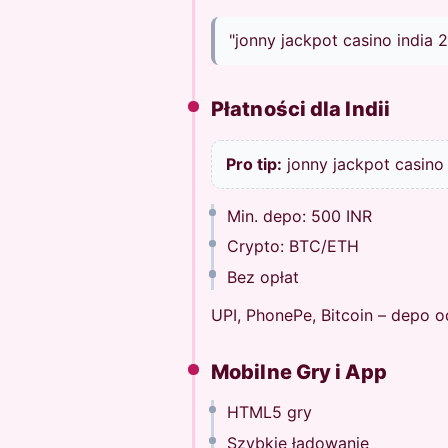
"jonny jackpot casino india 
Płatności dla Indii
Pro tip:
jonny jackpot casino 
Min. depo: 500 INR
Crypto: BTC/ETH
Bez opłat
UPI, PhonePe, Bitcoin – depo 
Mobilne Gry i App
HTML5 gry
Szybkie ładowanie