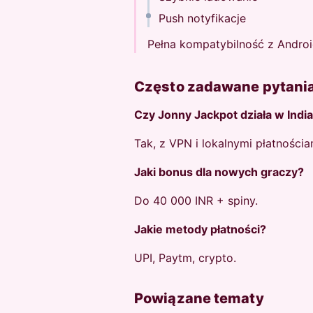
Push notyfikacje
Pełna kompatybilność z Androi
Często zadawane pytani
Czy Jonny Jackpot działa w Indi
Tak, z VPN i lokalnymi płatnościa
Jaki bonus dla nowych graczy?
Do 40 000 INR + spiny.
Jakie metody płatności?
UPI, Paytm, crypto.
Powiązane tematy