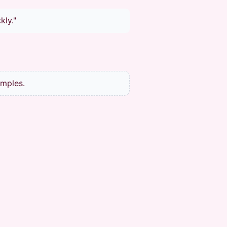
kly."
amples.