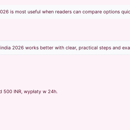
2026 is most useful when readers can compare options quic
india 2026 works better with clear, practical steps and ex
od 500 INR, wypłaty w 24h.