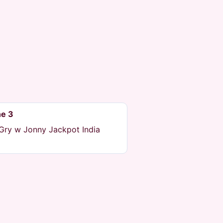
e 3
Gry w Jonny Jackpot India