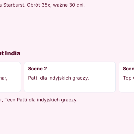
 Starburst. Obrót 35x, ważne 30 dni.
t India
Scene 2
Scen
har,
Patti dla indyjskich graczy.
Top 
, Teen Patti dla indyjskich graczy.