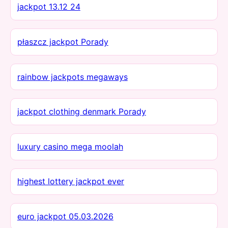
jackpot 13.12 24
płaszcz jackpot Porady
rainbow jackpots megaways
jackpot clothing denmark Porady
luxury casino mega moolah
highest lottery jackpot ever
euro jackpot 05.03.2026