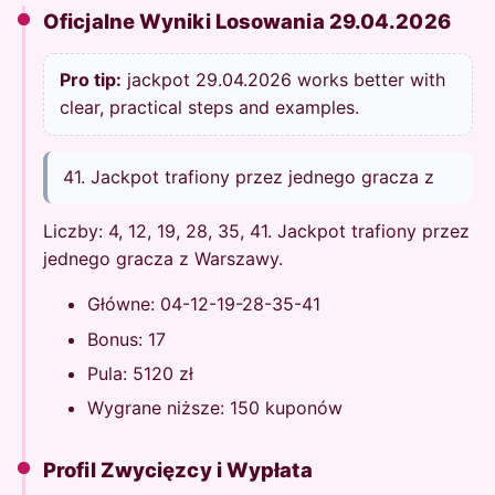
Oficjalne Wyniki Losowania 29.04.2026
Pro tip:
jackpot 29.04.2026 works better with
clear, practical steps and examples.
41. Jackpot trafiony przez jednego gracza z
Liczby: 4, 12, 19, 28, 35, 41. Jackpot trafiony przez
jednego gracza z Warszawy.
Główne: 04-12-19-28-35-41
Bonus: 17
Pula: 5120 zł
Wygrane niższe: 150 kuponów
Profil Zwycięzcy i Wypłata