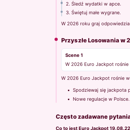
2. Śledź wydatki w apce.
3. Świętuj małe wygrane.
W 2026 roku graj odpowiedzial
Przyszłe Losowania w 
Scene 1
W 2026 Euro Jackpot rośnie
W 2026 Euro Jackpot rośnie w 
Spodziewaj się jackpota 
Nowe regulacje w Polsce.
Często zadawane pytani
Co to jest Euro Jackpot 19.08.2