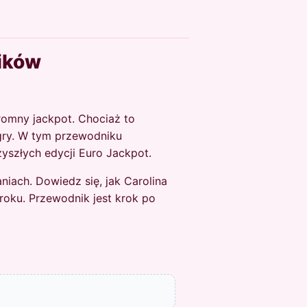
ników
romny jackpot. Chociaż to
i gry. W tym przewodniku
yszłych edycji Euro Jackpot.
niach. Dowiedz się, jak Carolina
roku. Przewodnik jest krok po