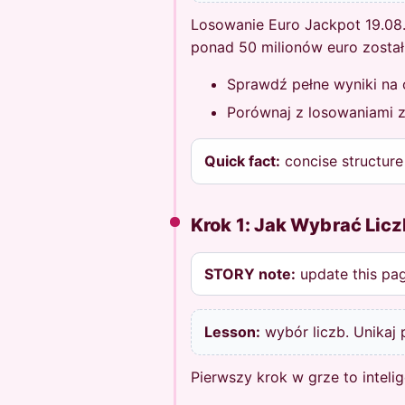
Losowanie Euro Jackpot 19.08.2
ponad 50 milionów euro został 
Sprawdź pełne wyniki na o
Porównaj z losowaniami z
Quick fact:
concise structure
Krok 1: Jak Wybrać Lic
STORY note:
update this page
Lesson:
wybór liczb. Unikaj
Pierwszy krok w grze to inteli