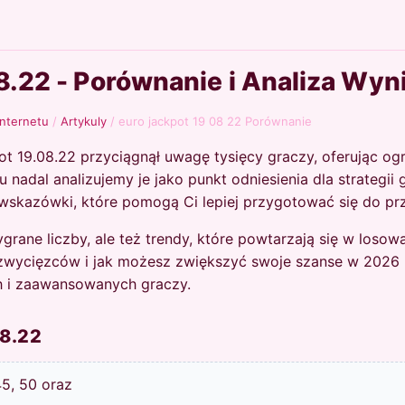
8.22 - Porównanie i Analiza Wy
internetu
/
Artykuly
/
euro jackpot 19 08 22 Porównanie
t 19.08.22 przyciągnął uwagę tysięcy graczy, oferując og
 nadal analizujemy je jako punkt odniesienia dla strategi
 wskazówki, które pomogą Ci lepiej przygotować się do prz
rane liczby, ale też trendy, które powtarzają się w losowa
 zwycięzców i jak możesz zwiększyć swoje szanse w 2026 
ch i zaawansowanych graczy.
08.22
45, 50 oraz