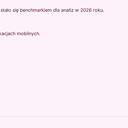
 stało się benchmarkiem dla analiz w 2026 roku.
ikacjach mobilnych.
r