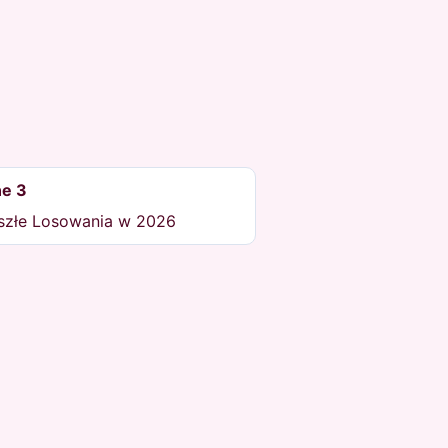
e 3
szłe Losowania w 2026