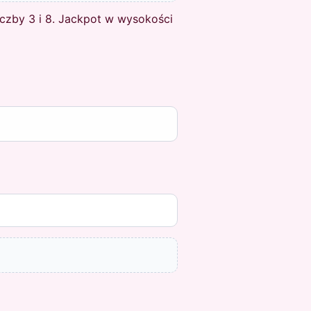
iczby 3 i 8. Jackpot w wysokości