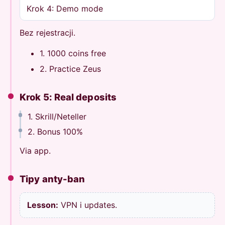
Krok 4: Demo mode
Bez rejestracji.
1. 1000 coins free
2. Practice Zeus
Krok 5: Real deposits
1. Skrill/Neteller
2. Bonus 100%
Via app.
Tipy anty-ban
Lesson:
VPN i updates.