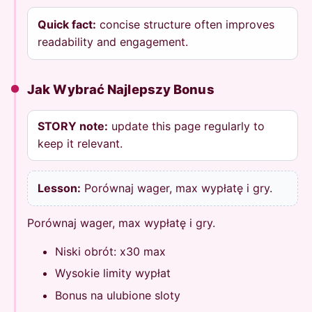
Quick fact:
concise structure often improves
readability and engagement.
Jak Wybrać Najlepszy Bonus
STORY note:
update this page regularly to
keep it relevant.
Lesson:
Porównaj wager, max wypłatę i gry.
Porównaj wager, max wypłatę i gry.
Niski obrót: x30 max
Wysokie limity wypłat
Bonus na ulubione sloty