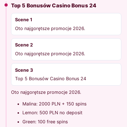
Top 5 Bonusów Casino Bonus 24
Scene 1
Oto najgorętsze promocje 2026.
Scene 2
Oto najgorętsze promocje 2026.
Scene 3
Top 5 Bonusów Casino Bonus 24
Oto najgorętsze promocje 2026.
Malina: 2000 PLN + 150 spins
Lemon: 500 PLN no deposit
Green: 100 free spins