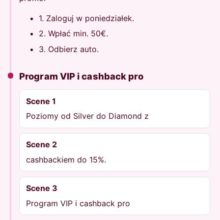
1. Zaloguj w poniedziałek.
2. Wpłać min. 50€.
3. Odbierz auto.
Program VIP i cashback pro
Scene 1
Poziomy od Silver do Diamond z
Scene 2
cashbackiem do 15%.
Scene 3
Program VIP i cashback pro