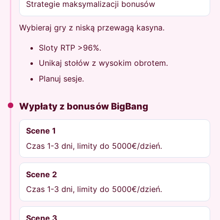
Strategie maksymalizacji bonusów
Wybieraj gry z niską przewagą kasyna.
Sloty RTP >96%.
Unikaj stołów z wysokim obrotem.
Planuj sesje.
Wypłaty z bonusów BigBang
Scene 1
Czas 1-3 dni, limity do 5000€/dzień.
Scene 2
Czas 1-3 dni, limity do 5000€/dzień.
Scene 3