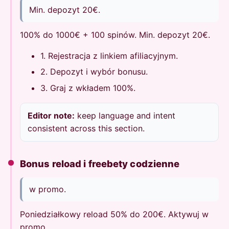
Min. depozyt 20€.
100% do 1000€ + 100 spinów. Min. depozyt 20€.
1. Rejestracja z linkiem afiliacyjnym.
2. Depozyt i wybór bonusu.
3. Graj z wkładem 100%.
Editor note:
keep language and intent
consistent across this section.
Bonus reload i freebety codzienne
w promo.
Poniedziałkowy reload 50% do 200€. Aktywuj w
promo.