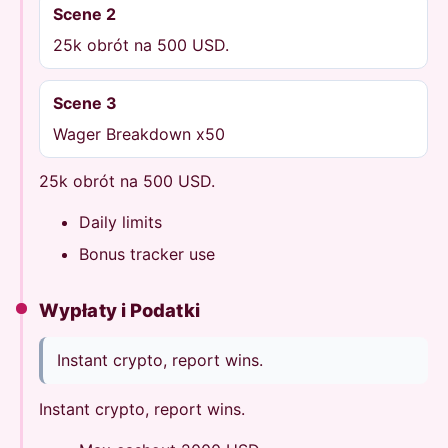
Scene 2
25k obrót na 500 USD.
Scene 3
Wager Breakdown x50
25k obrót na 500 USD.
Daily limits
Bonus tracker use
Wypłaty i Podatki
Instant crypto, report wins.
Instant crypto, report wins.