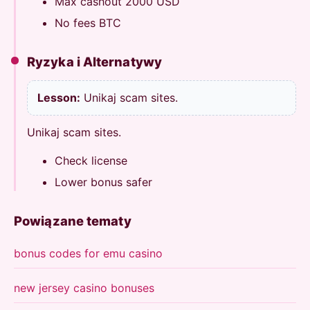
Max cashout 2000 USD
No fees BTC
Ryzyka i Alternatywy
Lesson:
Unikaj scam sites.
Unikaj scam sites.
Check license
Lower bonus safer
Powiązane tematy
bonus codes for emu casino
new jersey casino bonuses