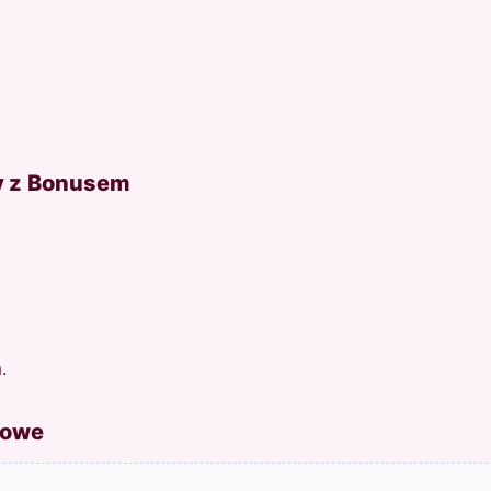
ry z Bonusem
.
sowe