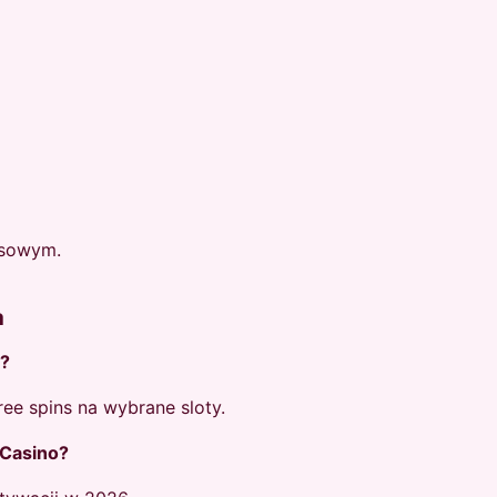
usowym.
a
o?
ee spins na wybrane sloty.
 Casino?