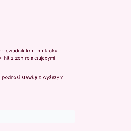
przewodnik krok po kroku
i hit z zen-relaksującymi
o podnosi stawkę z wyższymi