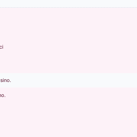
ci
sino.
no.