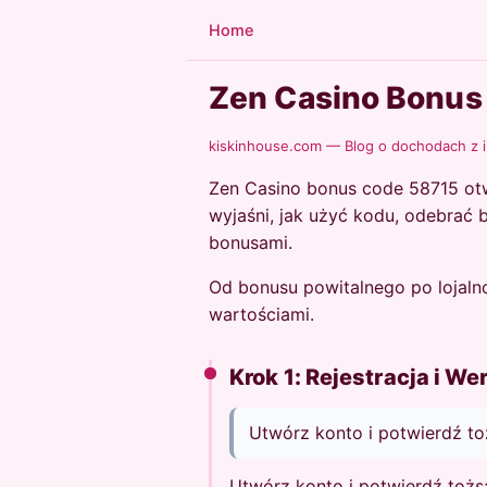
Home
Zen Casino Bonus
kiskinhouse.com — Blog o dochodach z 
Zen Casino bonus code 58715 otw
wyjaśni, jak użyć kodu, odebrać b
bonusami.
Od bonusu powitalnego po lojal
wartościami.
Krok 1: Rejestracja i We
Utwórz konto i potwierdź t
Utwórz konto i potwierdź toż