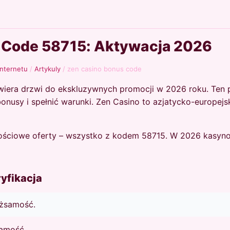
 Code 58715: Aktywacja 2026
internetu
/
Artykuly
/
zen casino bonus code
iera drzwi do ekskluzywnych promocji w 2026 roku. Ten 
onusy i spełnić warunki. Zen Casino to azjatycko-europejsk
nościowe oferty – wszystko z kodem 58715. W 2026 kasyn
ryfikacja
ożsamość.
samość.