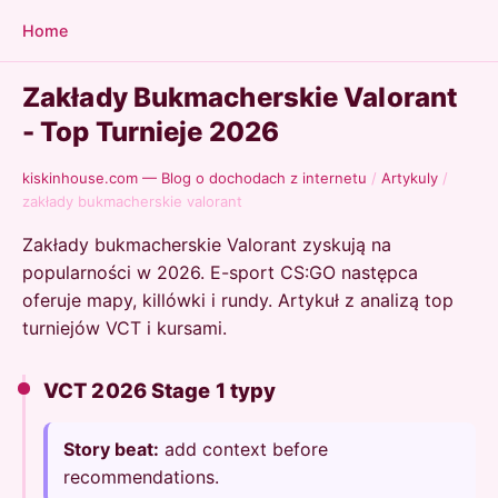
Home
Zakłady Bukmacherskie Valorant
- Top Turnieje 2026
kiskinhouse.com — Blog o dochodach z internetu
/
Artykuly
/
zakłady bukmacherskie valorant
Zakłady bukmacherskie Valorant zyskują na
popularności w 2026. E-sport CS:GO następca
oferuje mapy, killówki i rundy. Artykuł z analizą top
turniejów VCT i kursami.
VCT 2026 Stage 1 typy
Story beat:
add context before
recommendations.