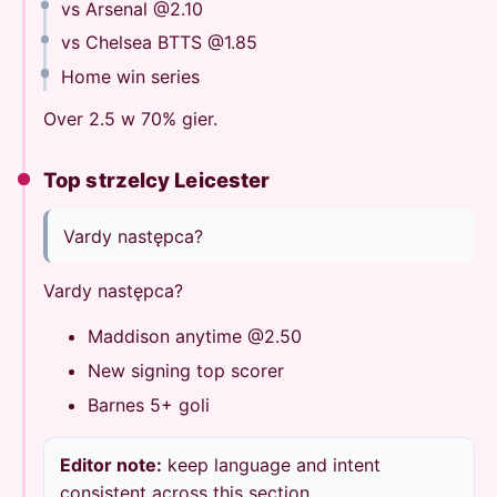
vs Arsenal @2.10
vs Chelsea BTTS @1.85
Home win series
Over 2.5 w 70% gier.
Top strzelcy Leicester
Vardy następca?
Vardy następca?
Maddison anytime @2.50
New signing top scorer
Barnes 5+ goli
Editor note:
keep language and intent
consistent across this section.