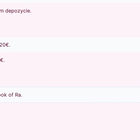
m depozycie.
 20€.
€.
ok of Ra.