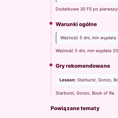
Dodatkowe 30 FS po pierwszy
Warunki ogólne
Ważność 5 dni, min wypłata
Ważność 5 dni, min wypłata 20
Gry rekomendowane
Lesson:
Starburst, Gonzo, Bo
Starburst, Gonzo, Book of Ra.
Powiązane tematy