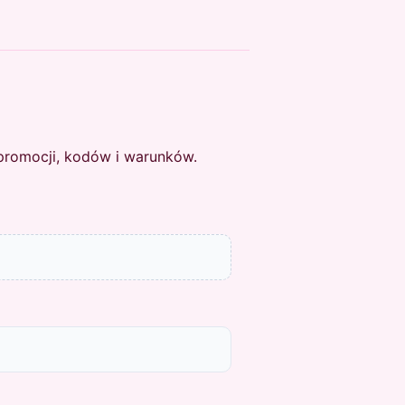
promocji, kodów i warunków.