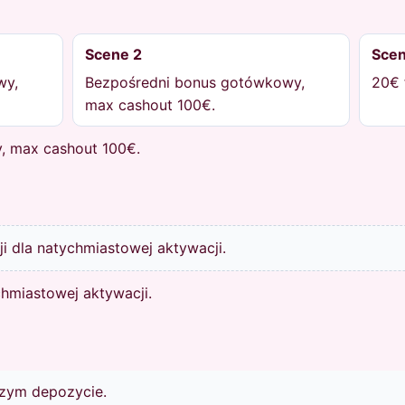
Scene 2
Scen
wy,
Bezpośredni bonus gotówkowy,
20€ 
max cashout 100€.
, max cashout 100€.
ji dla natychmiastowej aktywacji.
chmiastowej aktywacji.
zym depozycie.