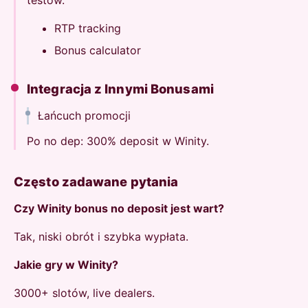
testów.
RTP tracking
Bonus calculator
Integracja z Innymi Bonusami
Łańcuch promocji
Po no dep: 300% deposit w Winity.
Często zadawane pytania
Czy Winity bonus no deposit jest wart?
Tak, niski obrót i szybka wypłata.
Jakie gry w Winity?
3000+ slotów, live dealers.