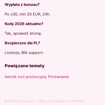
Wypłata z bonusu?
Po x30, min 20 EUR, 24h.
Kody 2026 aktualne?
Tak, sprawdź stronę.
Bezpieczne dla PL?
Licencja, Blik support.
Powiązane tematy
betclik kod promocyjny Porównanie
© kiskinhouse.com — Blog o dochodach z internetu