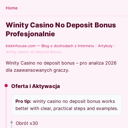
Home
Winity Casino No Deposit Bonus
Profesjonalnie
kiskinhouse.com — Blog o dochodach z internetu
/
Artykuly
/
winity casino no deposit bonus
Winity Casino no deposit bonus – pro analiza 2026
dla zaawansowanych graczy.
Oferta i Aktywacja
Pro tip:
winity casino no deposit bonus works
better with clear, practical steps and examples.
Obrót x30