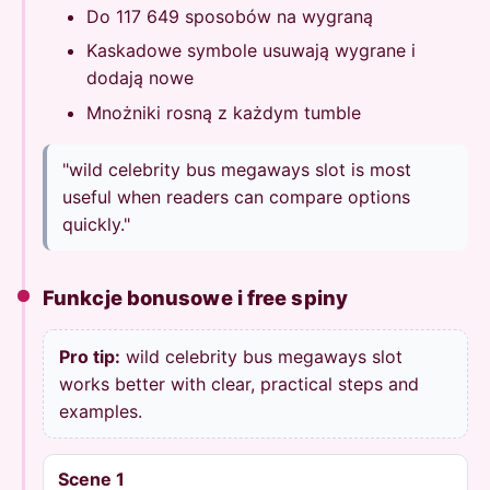
Do 117 649 sposobów na wygraną
Kaskadowe symbole usuwają wygrane i
dodają nowe
Mnożniki rosną z każdym tumble
"wild celebrity bus megaways slot is most
useful when readers can compare options
quickly."
Funkcje bonusowe i free spiny
Pro tip:
wild celebrity bus megaways slot
works better with clear, practical steps and
examples.
Scene 1