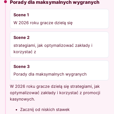
Porady dla maksymalnych wygranych
Scene 1
W 2026 roku gracze dzielą się
Scene 2
strategiami, jak optymalizować zakłady i
korzystać z
Scene 3
Porady dla maksymalnych wygranych
W 2026 roku gracze dzielą się strategiami, jak
optymalizować zakłady i korzystać z promocji
kasynowych.
Zacznij od niskich stawek