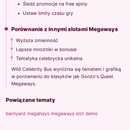
Śledź promocje na free spiny
Ustaw limity czasu gry
Porównanie z innymi slotami Megaways
Wyższa zmienność
Lepsze mnożniki w bonusie
Tematyka celebrycka unikalna
Wild Celebrity Bus wyróżnia się tematem i grafiką
w porównaniu do klasyków jak Gonzo's Quest
Megaways.
Powiązane tematy
barnyard megahays megaways slot demo