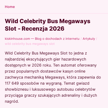
Home
Wild Celebrity Bus Megaways
Slot - Recenzja 2026
kiskinhouse.com — Blog o dochodach z internetu
/
Artykuly
/
wild celebrity bus megaways slot
Wild Celebrity Bus Megaways Slot to jedna z
najbardziej ekscytujących gier hazardowych
dostępnych w 2026 roku. Ten automat oferowany
przez popularnych dostawców kasyn online
zachwyca mechaniką Megaways, która zapewnia do
117 649 sposobów na wygraną. Temat gwiazd
showbiznesu i luksusowego autobusu celebrytów
przyciąga graczy szukających adrenaliny i dużych
nagród.