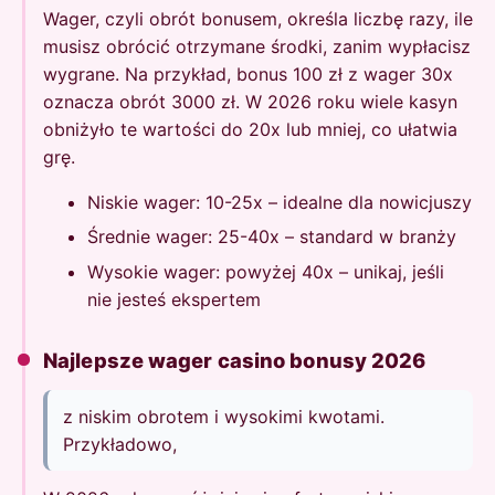
Wager, czyli obrót bonusem, określa liczbę razy, ile
musisz obrócić otrzymane środki, zanim wypłacisz
wygrane. Na przykład, bonus 100 zł z wager 30x
oznacza obrót 3000 zł. W 2026 roku wiele kasyn
obniżyło te wartości do 20x lub mniej, co ułatwia
grę.
Niskie wager: 10-25x – idealne dla nowicjuszy
Średnie wager: 25-40x – standard w branży
Wysokie wager: powyżej 40x – unikaj, jeśli
nie jesteś ekspertem
Najlepsze wager casino bonusy 2026
z niskim obrotem i wysokimi kwotami.
Przykładowo,