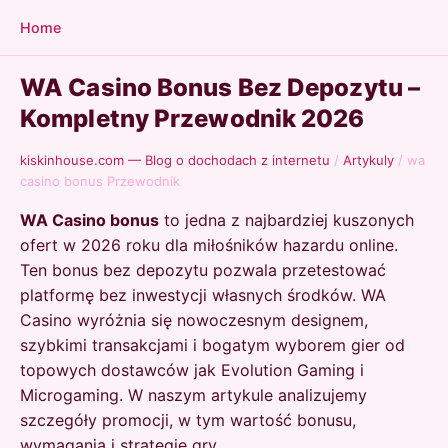
Home
WA Casino Bonus Bez Depozytu –
Kompletny Przewodnik 2026
kiskinhouse.com — Blog o dochodach z internetu
/
Artykuly
/
wa
casino bonus Przewodnik
WA Casino bonus
to jedna z najbardziej kuszonych
ofert w 2026 roku dla miłośników hazardu online.
Ten bonus bez depozytu pozwala przetestować
platformę bez inwestycji własnych środków. WA
Casino wyróżnia się nowoczesnym designem,
szybkimi transakcjami i bogatym wyborem gier od
topowych dostawców jak Evolution Gaming i
Microgaming. W naszym artykule analizujemy
szczegóły promocji, w tym wartość bonusu,
wymagania i strategie gry.