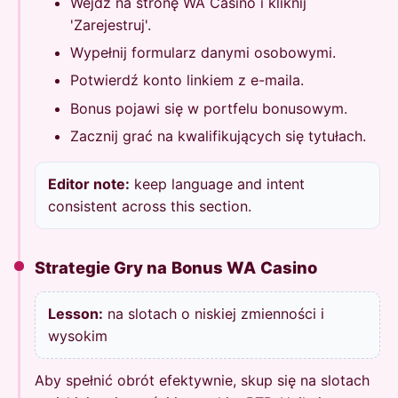
Wejdź na stronę WA Casino i kliknij
'Zarejestruj'.
Wypełnij formularz danymi osobowymi.
Potwierdź konto linkiem z e-maila.
Bonus pojawi się w portfelu bonusowym.
Zacznij grać na kwalifikujących się tytułach.
Editor note:
keep language and intent
consistent across this section.
Strategie Gry na Bonus WA Casino
Lesson:
na slotach o niskiej zmienności i
wysokim
Aby spełnić obrót efektywnie, skup się na slotach