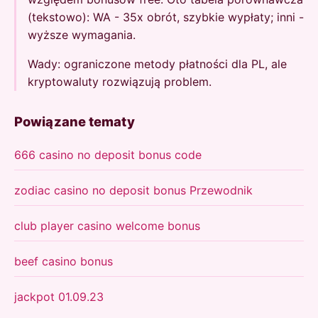
(tekstowo): WA - 35x obrót, szybkie wypłaty; inni -
wyższe wymagania.
Wady: ograniczone metody płatności dla PL, ale
kryptowaluty rozwiązują problem.
Powiązane tematy
666 casino no deposit bonus code
zodiac casino no deposit bonus Przewodnik
club player casino welcome bonus
beef casino bonus
jackpot 01.09.23