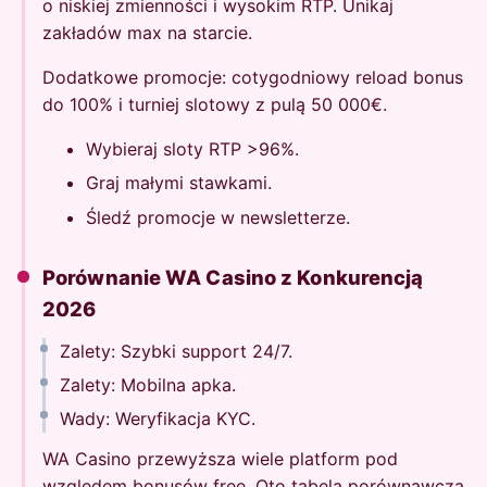
o niskiej zmienności i wysokim RTP. Unikaj
zakładów max na starcie.
Dodatkowe promocje: cotygodniowy reload bonus
do 100% i turniej slotowy z pulą 50 000€.
Wybieraj sloty RTP >96%.
Graj małymi stawkami.
Śledź promocje w newsletterze.
Porównanie WA Casino z Konkurencją
2026
Zalety: Szybki support 24/7.
Zalety: Mobilna apka.
Wady: Weryfikacja KYC.
WA Casino przewyższa wiele platform pod
względem bonusów free. Oto tabela porównawcza