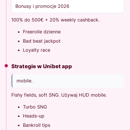
Bonusy i promocje 2026
100% do 500€ + 20% weekly cashback.
Freerolle dzienne
Bad beat jackpot
Loyalty race
Strategie w Unibet app
mobile.
Fishy fields, soft SNG. Używaj HUD mobile.
Turbo SNG
Heads-up
Bankroll tips