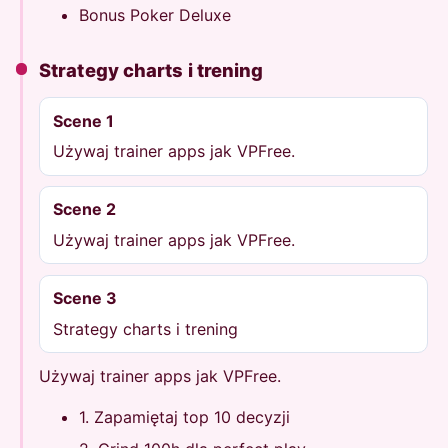
Bonus Poker Deluxe
Strategy charts i trening
Scene 1
Używaj trainer apps jak VPFree.
Scene 2
Używaj trainer apps jak VPFree.
Scene 3
Strategy charts i trening
Używaj trainer apps jak VPFree.
1. Zapamiętaj top 10 decyzji