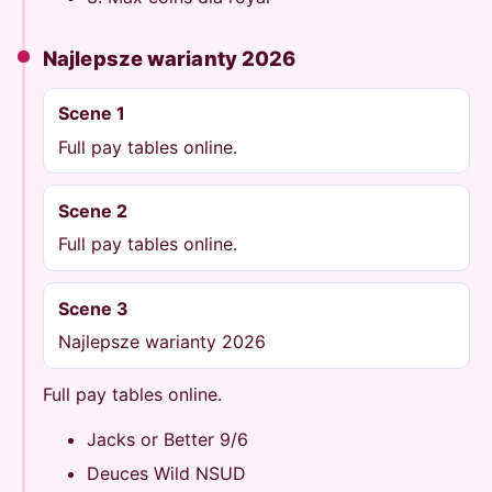
Najlepsze warianty 2026
Scene 1
Full pay tables online.
Scene 2
Full pay tables online.
Scene 3
Najlepsze warianty 2026
Full pay tables online.
Jacks or Better 9/6
Deuces Wild NSUD