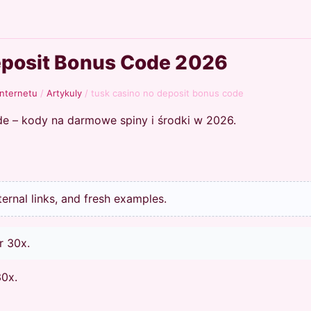
eposit Bonus Code 2026
internetu
/
Artykuly
/
tusk casino no deposit bonus code
de – kody na darmowe spiny i środki w 2026.
nternal links, and fresh examples.
r 30x.
0x.