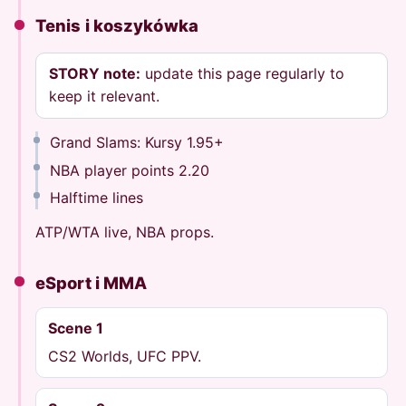
Tenis i koszykówka
STORY note:
update this page regularly to
keep it relevant.
Grand Slams: Kursy 1.95+
NBA player points 2.20
Halftime lines
ATP/WTA live, NBA props.
eSport i MMA
Scene 1
CS2 Worlds, UFC PPV.