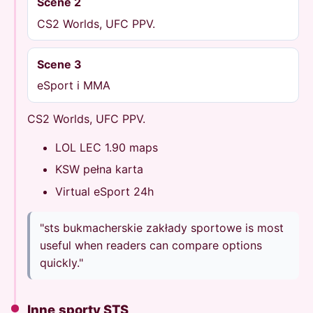
Scene 2
CS2 Worlds, UFC PPV.
Scene 3
eSport i MMA
CS2 Worlds, UFC PPV.
LOL LEC 1.90 maps
KSW pełna karta
Virtual eSport 24h
"sts bukmacherskie zakłady sportowe is most
useful when readers can compare options
quickly."
Inne sporty STS