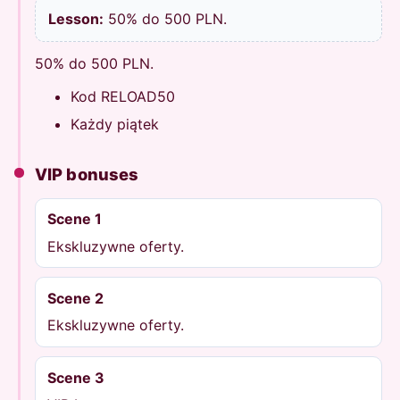
Lesson:
50% do 500 PLN.
50% do 500 PLN.
Kod RELOAD50
Każdy piątek
VIP bonuses
Scene 1
Ekskluzywne oferty.
Scene 2
Ekskluzywne oferty.
Scene 3