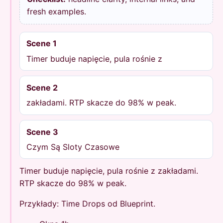
fresh examples.
Scene 1
Timer buduje napięcie, pula rośnie z
Scene 2
zakładami. RTP skacze do 98% w peak.
Scene 3
Czym Są Sloty Czasowe
Timer buduje napięcie, pula rośnie z zakładami.
RTP skacze do 98% w peak.
Przykłady: Time Drops od Blueprint.