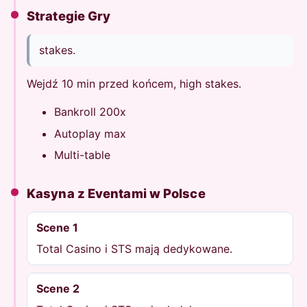
Strategie Gry
stakes.
Wejdź 10 min przed końcem, high stakes.
Bankroll 200x
Autoplay max
Multi-table
Kasyna z Eventami w Polsce
Scene 1
Total Casino i STS mają dedykowane.
Scene 2