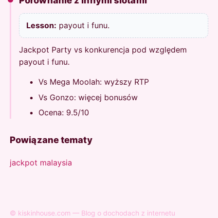
Porównanie z innymi slotami
Lesson:
payout i funu.
Jackpot Party vs konkurencja pod względem
payout i funu.
Vs Mega Moolah: wyższy RTP
Vs Gonzo: więcej bonusów
Ocena: 9.5/10
Powiązane tematy
jackpot malaysia
© kiskinhouse.com — Blog o dochodach z internetu