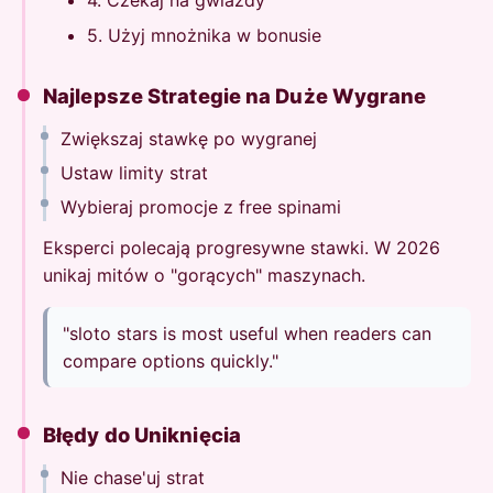
4. Czekaj na gwiazdy
5. Użyj mnożnika w bonusie
Najlepsze Strategie na Duże Wygrane
Zwiększaj stawkę po wygranej
Ustaw limity strat
Wybieraj promocje z free spinami
Eksperci polecają progresywne stawki. W 2026
unikaj mitów o "gorących" maszynach.
"sloto stars is most useful when readers can
compare options quickly."
Błędy do Uniknięcia
Nie chase'uj strat