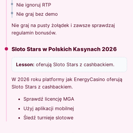
Nie ignoruj RTP
Nie graj bez demo
Nie graj na pusty żołądek i zawsze sprawdzaj
regulamin bonusów.
Sloto Stars w Polskich Kasynach 2026
Lesson:
oferują Sloto Stars z cashbackiem.
W 2026 roku platformy jak EnergyCasino oferują
Sloto Stars z cashbackiem.
Sprawdź licencję MGA
Użyj aplikacji mobilnej
Śledź turnieje slotowe