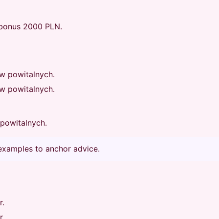
 bonus 2000 PLN.
ów powitalnych.
ów powitalnych.
 powitalnych.
 examples to anchor advice.
r.
r.