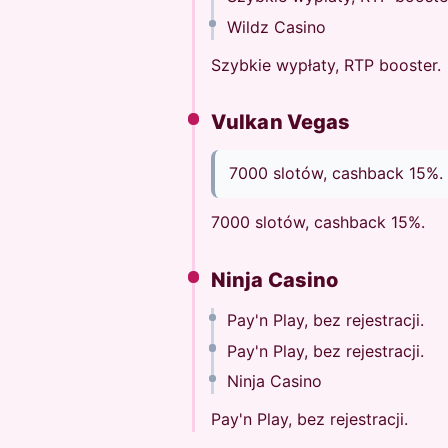
Wildz Casino
Szybkie wypłaty, RTP booster.
Vulkan Vegas
7000 slotów, cashback 15%.
7000 slotów, cashback 15%.
Ninja Casino
Pay'n Play, bez rejestracji.
Pay'n Play, bez rejestracji.
Ninja Casino
Pay'n Play, bez rejestracji.