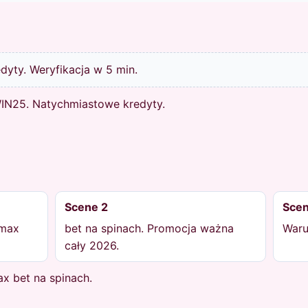
yty. Weryfikacja w 5 min.
WIN25. Natychmiastowe kredyty.
Scene 2
Scen
 max
bet na spinach. Promocja ważna
Waru
cały 2026.
x bet na spinach.