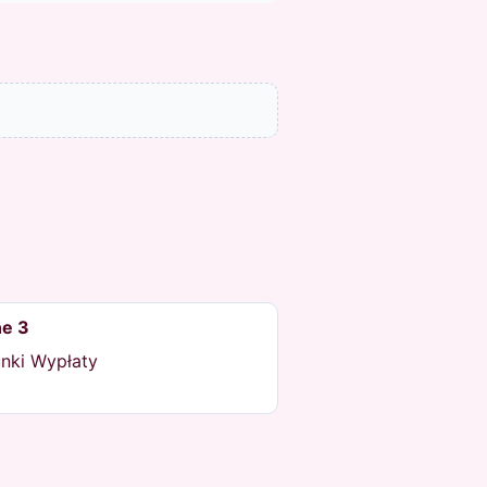
e 3
nki Wypłaty