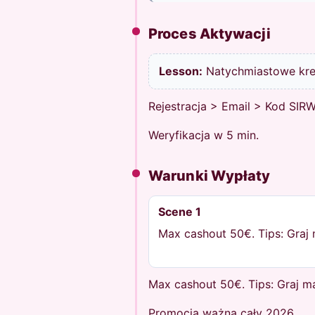
Proces Aktywacji
Lesson:
Natychmiastowe kred
Rejestracja > Email > Kod SIR
Weryfikacja w 5 min.
Warunki Wypłaty
Scene 1
Max cashout 50€. Tips: Graj
Max cashout 50€. Tips: Graj ma
Promocja ważna cały 2026.