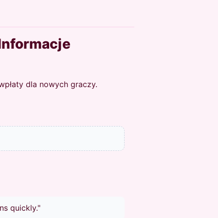
Informacje
 wpłaty dla nowych graczy.
s quickly."